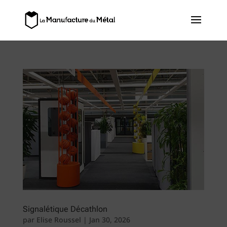
Signalétique Décathlon
par
Elise Roussel
|
Jan 30, 2026