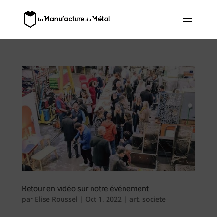
Retour en vidéo sur notre événement
par
Elise Roussel
|
Oct 1, 2022
|
art
,
societe