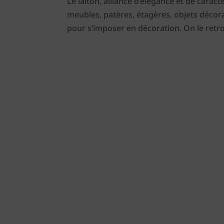
Le laiton, alliance d’élégance et de carac
meubles, patères, étagères, objets décora
pour s’imposer en décoration. On le retro