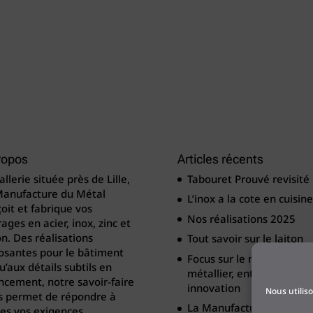
ropos
Articles récents
llerie située près de Lille,
Tabouret Prouvé revisité
Manufacture du Métal
L’inox a la cote en cuisine
oit et fabrique vos
Nos réalisations 2025
ages en acier, inox, zinc et
on. Des réalisations
Tout savoir sur le laiton
osantes pour le bâtiment
Focus sur le métier de
u’aux détails subtils en
métallier, entre tradition
cement, notre savoir-faire
innovation
Nous utilis
s permet de répondre à
La Manufacture du Méta
es vos exigences.