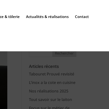
ce & tôlerie
Actualités & réalisations
Contact
Articles récents
Tabouret Prouvé revisité
L’inox a la cote en cuisine
Nos réalisations 2025
Tout savoir sur le laiton
Focus sur le métier de