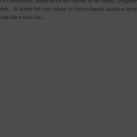
tère Luminaires, piétements de chaises et de tables, poignée
tifs… le laiton fait son retour en force depuis quelque tem
uve dans tous les...