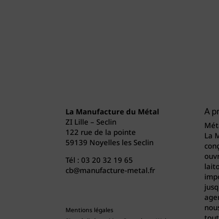
La Manufacture du Métal
A p
ZI Lille – Seclin
Méta
122 rue de la pointe
La 
59139 Noyelles les Seclin
conç
ouvr
Tél :
03 20 32 19 65
lait
cb@manufacture-metal.fr
imp
jusq
agen
nou
Mentions légales
tout