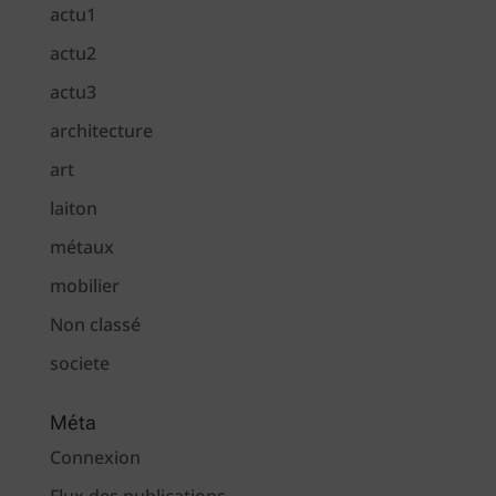
actu1
actu2
actu3
architecture
art
laiton
métaux
mobilier
Non classé
societe
Méta
Connexion