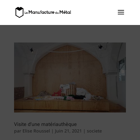
Visite d’une matériauthèque
par
Elise Roussel
|
Juin 21, 2021
|
societe