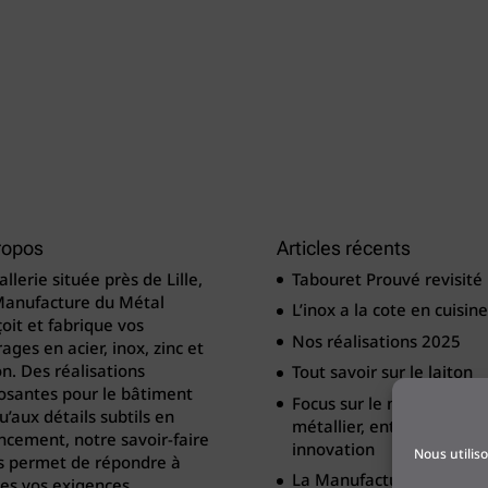
ropos
Articles récents
llerie située près de Lille,
Tabouret Prouvé revisité
Manufacture du Métal
L’inox a la cote en cuisine
oit et fabrique vos
Nos réalisations 2025
ages en acier, inox, zinc et
on. Des réalisations
Tout savoir sur le laiton
osantes pour le bâtiment
Focus sur le métier de
u’aux détails subtils en
métallier, entre tradition
cement, notre savoir-faire
innovation
Nous utilis
s permet de répondre à
La Manufacture du Méta
es vos exigences.