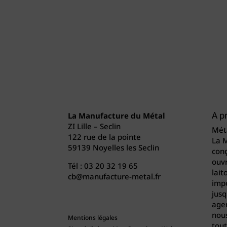
La Manufacture du Métal
A p
ZI Lille – Seclin
Méta
122 rue de la pointe
La 
59139 Noyelles les Seclin
conç
ouvr
Tél :
03 20 32 19 65
lait
cb@manufacture-metal.fr
imp
jusq
agen
nou
Mentions légales
tout