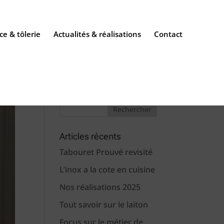
ce & tôlerie
Actualités & réalisations
Contact
Articles récents
Tabouret Prouvé revisité
L’inox a la cote en cuisine
Nos réalisations 2025
Tout savoir sur le laiton
Focus sur le métier de