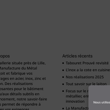
ropos
Articles récents
llerie située près de Lille,
Tabouret Prouvé revisité
Manufacture du Métal
L’inox a la cote en cuisine
oit et fabrique vos
Nos réalisations 2025
ages en acier, inox, zinc et
on. Des réalisations
Tout savoir sur le laiton
osantes pour le bâtiment
Focus sur le métier de
u’aux détails subtils en
métallier, entre tradition
cement, notre savoir-faire
innovation
Nous utilis
s permet de répondre à
La Manufacture du Méta
es vos exigences.