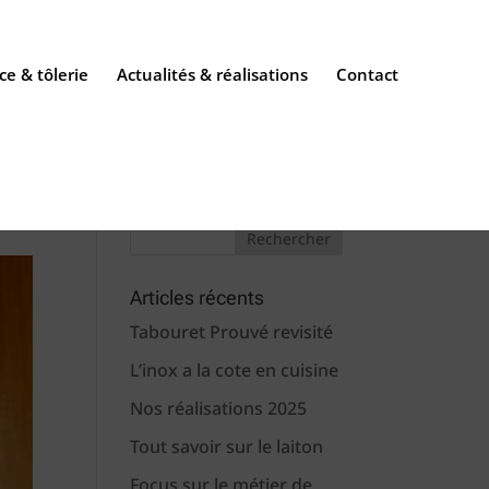
ce & tôlerie
Actualités & réalisations
Contact
Articles récents
Tabouret Prouvé revisité
L’inox a la cote en cuisine
Nos réalisations 2025
Tout savoir sur le laiton
Focus sur le métier de