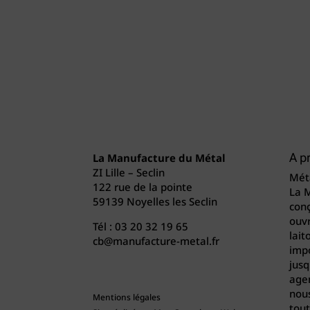
La Manufacture du Métal
A p
ZI Lille – Seclin
Méta
122 rue de la pointe
La 
59139 Noyelles les Seclin
conç
ouvr
Tél :
03 20 32 19 65
lait
cb@manufacture-metal.fr
imp
jusq
agen
nou
Mentions légales
tout