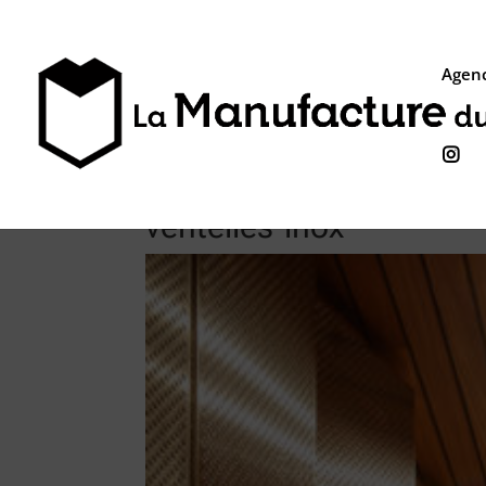
Agenc

ventelles-inox