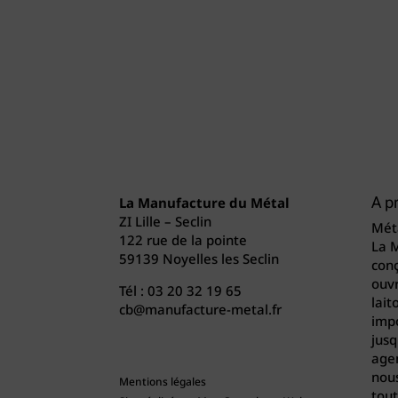
La Manufacture du Métal
A p
ZI Lille – Seclin
Méta
122 rue de la pointe
La 
59139 Noyelles les Seclin
conç
ouvr
Tél :
03 20 32 19 65
lait
cb@manufacture-metal.fr
imp
jusq
agen
nou
Mentions légales
tout