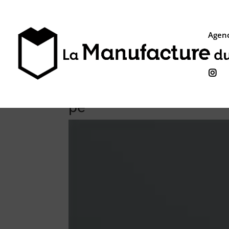
Agenc

pe