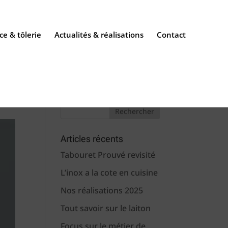
ce & tôlerie
Actualités & réalisations
Contact
Articles récents
Tabouret Prouvé revisité
L’inox a la cote en cuisine
Nos réalisations 2025
Tout savoir sur le laiton
Focus sur le métier de