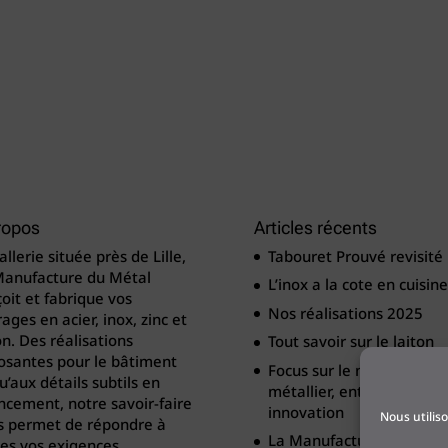
ropos
Articles récents
llerie située près de Lille,
Tabouret Prouvé revisité
Manufacture du Métal
L’inox a la cote en cuisine
oit et fabrique vos
Nos réalisations 2025
ages en acier, inox, zinc et
on. Des réalisations
Tout savoir sur le laiton
osantes pour le bâtiment
Focus sur le métier de
u’aux détails subtils en
métallier, entre tradition
cement, notre savoir-faire
innovation
Nous utilis
s permet de répondre à
La Manufacture du Méta
es vos exigences.