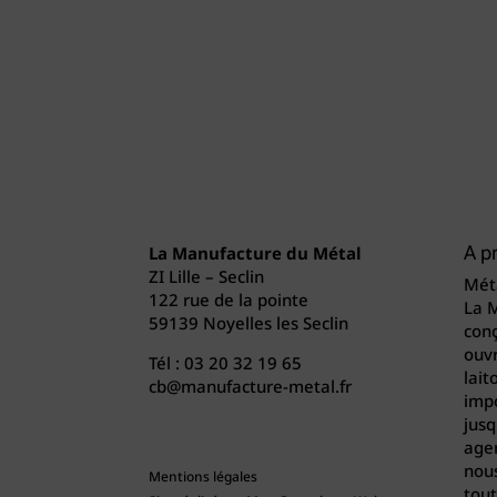
La Manufacture du Métal
A p
ZI Lille – Seclin
Méta
122 rue de la pointe
La 
59139 Noyelles les Seclin
conç
ouvr
Tél :
03 20 32 19 65
lait
cb@manufacture-metal.fr
imp
jusq
agen
nou
Mentions légales
tout