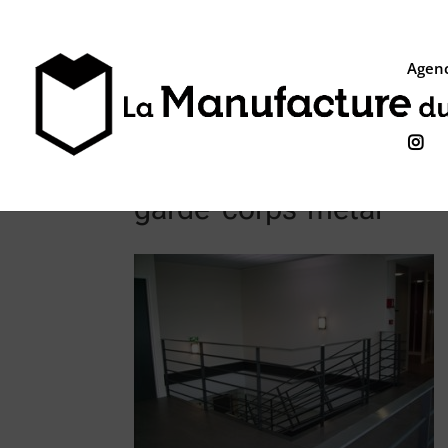
Agenc

garde-corps-metal