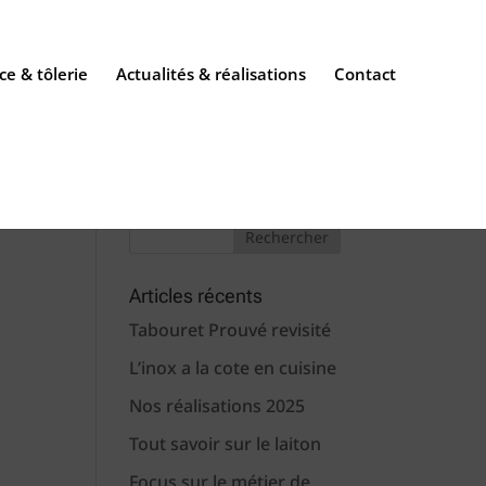
ce & tôlerie
Actualités & réalisations
Contact
Articles récents
Tabouret Prouvé revisité
L’inox a la cote en cuisine
Nos réalisations 2025
Tout savoir sur le laiton
Focus sur le métier de