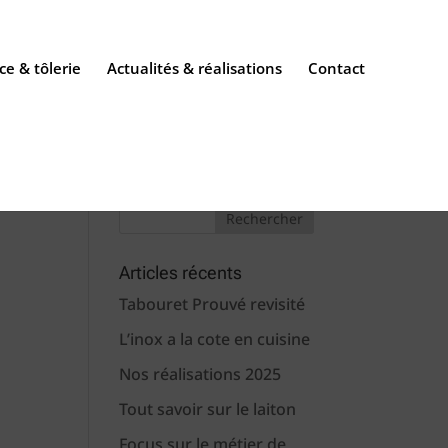
ce & tôlerie
Actualités & réalisations
Contact
Articles récents
Tabouret Prouvé revisité
L’inox a la cote en cuisine
Nos réalisations 2025
Tout savoir sur le laiton
Focus sur le métier de