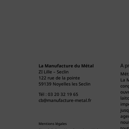
La Manufacture du Métal
A p
ZI Lille – Seclin
Méta
122 rue de la pointe
La 
59139 Noyelles les Seclin
conç
ouvr
Tél :
03 20 32 19 65
lait
cb@manufacture-metal.fr
imp
jusq
agen
nou
Mentions légales
tout