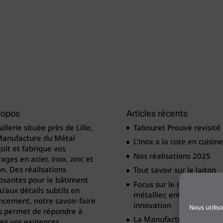
ropos
Articles récents
llerie située près de Lille,
Tabouret Prouvé revisité
Manufacture du Métal
L’inox a la cote en cuisine
oit et fabrique vos
Nos réalisations 2025
ages en acier, inox, zinc et
on. Des réalisations
Tout savoir sur le laiton
osantes pour le bâtiment
Focus sur le métier de
u’aux détails subtils en
métallier, entre tradition
cement, notre savoir-faire
innovation
Nous utilis
s permet de répondre à
La Manufacture du Méta
es vos exigences.