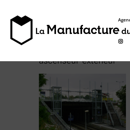
Agenc

ascenseur-exterieur