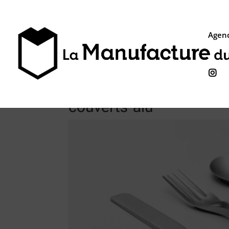
Agenc

couverts-alu