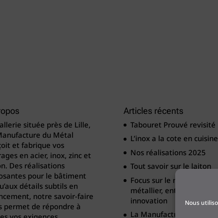
ropos
Articles récents
llerie située près de Lille,
Tabouret Prouvé revisité
Manufacture du Métal
L’inox a la cote en cuisine
oit et fabrique vos
Nos réalisations 2025
ages en acier, inox, zinc et
on. Des réalisations
Tout savoir sur le laiton
osantes pour le bâtiment
Focus sur le métier de
u’aux détails subtils en
métallier, entre tradition
cement, notre savoir-faire
innovation
Nous utilis
s permet de répondre à
La Manufacture du Méta
es vos exigences.