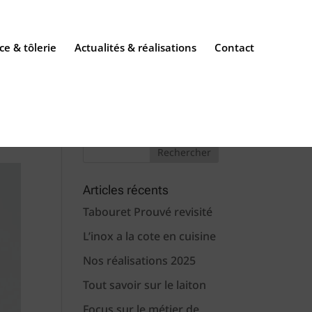
ce & tôlerie
Actualités & réalisations
Contact
Articles récents
Tabouret Prouvé revisité
L’inox a la cote en cuisine
Nos réalisations 2025
Tout savoir sur le laiton
Focus sur le métier de