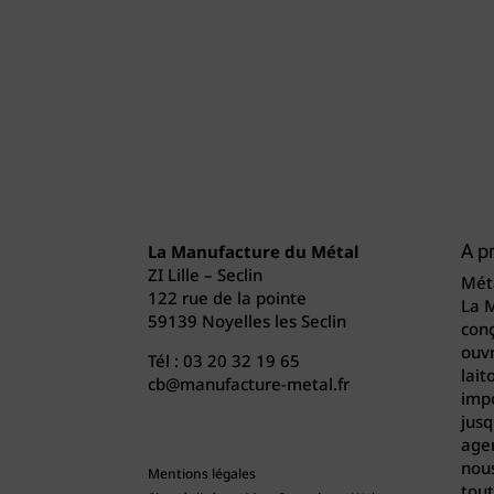
La Manufacture du Métal
A p
ZI Lille – Seclin
Méta
122 rue de la pointe
La 
59139 Noyelles les Seclin
conç
ouvr
Tél :
03 20 32 19 65
lait
cb@manufacture-metal.fr
imp
jusq
agen
nou
Mentions légales
tout