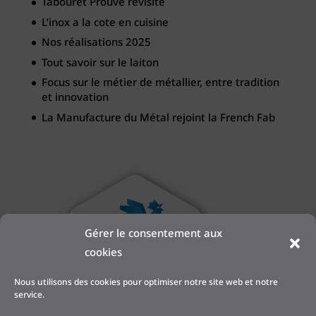
Tabouret Prouvé revisité
L’inox a la cote en cuisine
Nos réalisations 2025
Tout savoir sur le laiton
Focus sur le métier de métallier, entre tradition
et innovation
La Manufacture du Métal rejoint la French Fab
Gérer le consentement aux
cookies
Nous utilisons des cookies pour optimiser notre site web et notre
service.