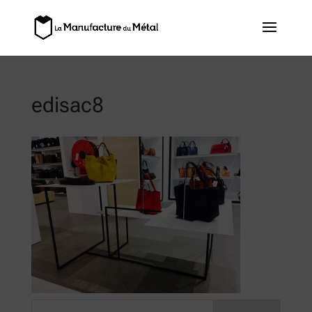
edisac8