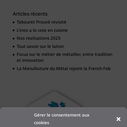
Articles récents
Tabouret Prouvé revisité
L’inox a la cote en cuisine
Nos réalisations 2025
Tout savoir sur le laiton
Focus sur le métier de métallier, entre tradition
et innovation
La Manufacture du Métal rejoint la French Fab
Gérer le consentement aux
cookies