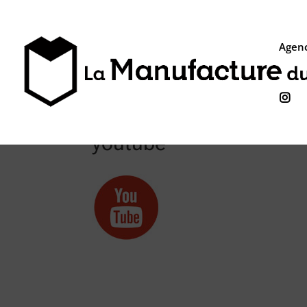
Agenc

youtube