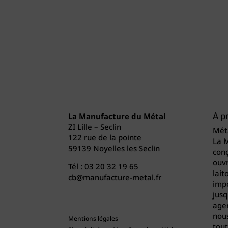
La Manufacture du Métal
A p
ZI Lille – Seclin
Méta
122 rue de la pointe
La 
59139 Noyelles les Seclin
conç
ouvr
Tél :
03 20 32 19 65
lait
cb@manufacture-metal.fr
imp
jusq
agen
nou
Mentions légales
tout