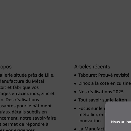
ropos
Articles récents
llerie située près de Lille,
Tabouret Prouvé revisité
Manufacture du Métal
L’inox a la cote en cuisine
oit et fabrique vos
Nos réalisations 2025
ages en acier, inox, zinc et
on. Des réalisations
Tout savoir sur le laiton
osantes pour le bâtiment
Focus sur le métier de
u’aux détails subtils en
métallier, entre tradition
cement, notre savoir-faire
innovation
Nous utilis
s permet de répondre à
La Manufacture du Méta
es vos exigences.