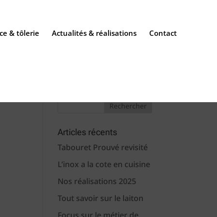
ce & tôlerie
Actualités & réalisations
Contact
Articles récents
Tabouret Prouvé revisité
L’inox a la cote en cuisine
Nos réalisations 2025
Tout savoir sur le laiton
Focus sur le métier de